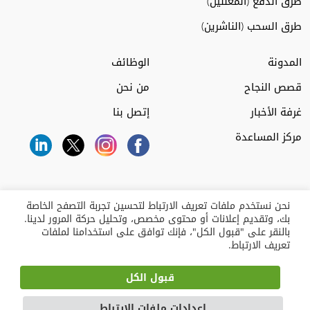
طرق الدفع (المعلنين)
طرق السحب (الناشرين)
المدونة
الوظائف
قصص النجاح
من نحن
غرفة الأخبار
إتصل بنا
مركز المساعدة
نحن نستخدم ملفات تعريف الارتباط لتحسين تجربة التصفح الخاصة
بك، وتقديم إعلانات أو محتوى مخصص، وتحليل حركة المرور لدينا.
بالنقر على "قبول الكل"، فإنك توافق على استخدامنا لملفات
تعريف الارتباط.
قبول الكل
All Rights Reserved 2026. Jubna is a registered trademark.
إعدادات ملفات الإرتباط