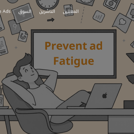
المعلنين
الناشرين
السوق
h Ads