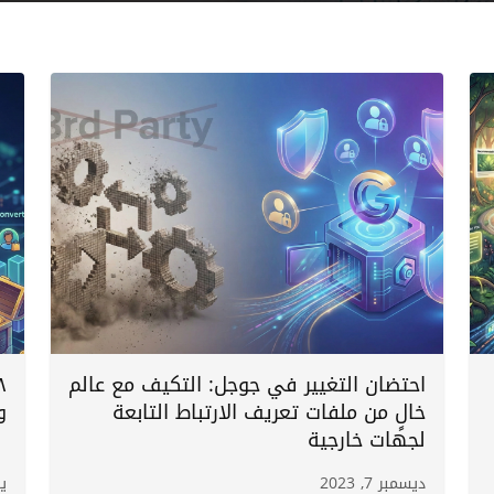
احتضان التغيير في جوجل: التكيف مع عالم
خالٍ من ملفات تعريف الارتباط التابعة
و
لجهات خارجية
ديسمبر 7, 2023
يول