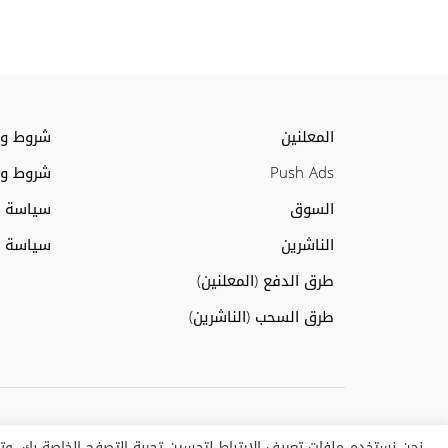
Posts navigation
المعلنين
شروط وأ
Push Ads
شروط وأ
السوق
سياسة ا
الناشرين
سياسة مل
طرق الدفع (المعلنين)
طرق السحب (الناشرين)
نحن نستخدم ملفات تعريف الارتباط لتحسين تجربة التصفح الخاصة بك، وتق